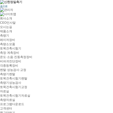
회사소개
CEO인사말
오시는길
제품소개
측량기
레이저장비
측량소모품
토목건축시험기
측정·계측장비
온도·소음·진동측정장비
비파괴진단장비
각종등록장비
렌탈·성능검사·교정
측량기렌탈
토목건축시험기렌탈
측량기성능검사
토목건축시험기교정
자료실
토목건축시험기자료실
측량자료실
프로그램다운로드
고객센터
묻고답하기