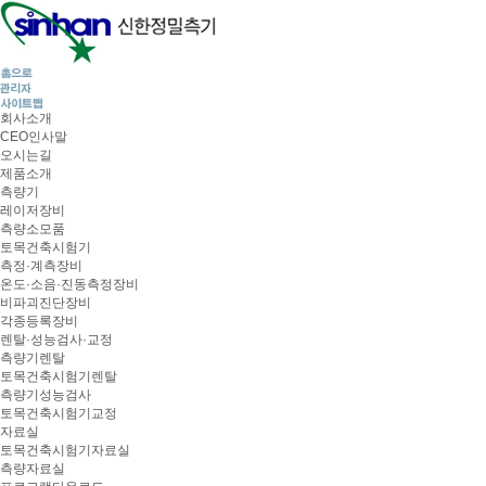
회사소개
CEO인사말
오시는길
제품소개
측량기
레이저장비
측량소모품
토목건축시험기
측정·계측장비
온도·소음·진동측정장비
비파괴진단장비
각종등록장비
렌탈·성능검사·교정
측량기렌탈
토목건축시험기렌탈
측량기성능검사
토목건축시험기교정
자료실
토목건축시험기자료실
측량자료실