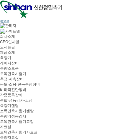
회사소개
CEO인사말
오시는길
제품소개
측량기
레이저장비
측량소모품
토목건축시험기
측정·계측장비
온도·소음·진동측정장비
비파괴진단장비
각종등록장비
렌탈·성능검사·교정
측량기렌탈
토목건축시험기렌탈
측량기성능검사
토목건축시험기교정
자료실
토목건축시험기자료실
측량자료실