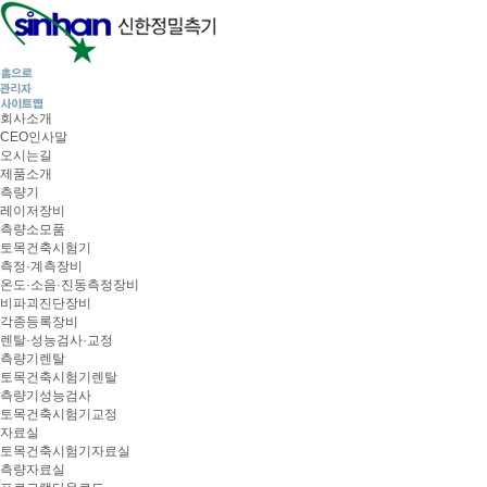
회사소개
CEO인사말
오시는길
제품소개
측량기
레이저장비
측량소모품
토목건축시험기
측정·계측장비
온도·소음·진동측정장비
비파괴진단장비
각종등록장비
렌탈·성능검사·교정
측량기렌탈
토목건축시험기렌탈
측량기성능검사
토목건축시험기교정
자료실
토목건축시험기자료실
측량자료실