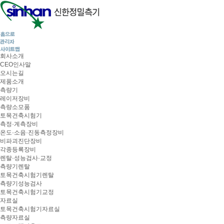
회사소개
CEO인사말
오시는길
제품소개
측량기
레이저장비
측량소모품
토목건축시험기
측정·계측장비
온도·소음·진동측정장비
비파괴진단장비
각종등록장비
렌탈·성능검사·교정
측량기렌탈
토목건축시험기렌탈
측량기성능검사
토목건축시험기교정
자료실
토목건축시험기자료실
측량자료실